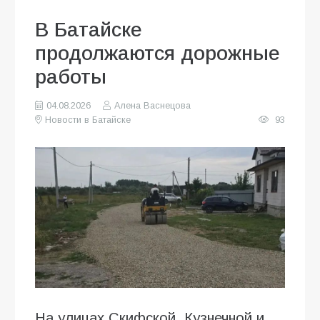
В Батайске
продолжаются дорожные
работы
04.08.2026
Алена Васнецова
Новости в Батайске
93
На улицах Скифской, Кузнечной и