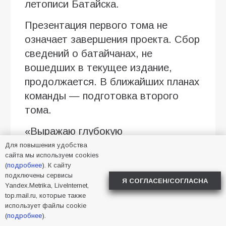
летописи Батайска.
Презентация первого тома не
означает завершения проекта. Сбор
сведений о батайчанах, не
вошедших в текущее издание,
продолжается. В ближайших планах
команды — подготовка второго
тома.
«Выражаю глубокую
признательность Вере Анатольевне
Для повышения удобства
сайта мы используем cookies
Григорьевой, Юлии Владимировне
(
подробнее
). К сайту
Фрибус, всем матерям, вдовам и
подключены сервисы
Я СОГЛАСЕН/СОГЛАСНА
Yandex.Metrika, LiveInternet,
родственникам, нашедшим в себе
top.mail.ru, которые также
силы поделиться самым
использует файлы cookie
сокровенным. Благодарю городские
(
подробнее
).