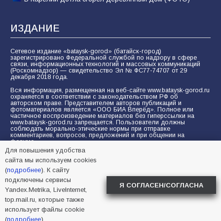
ИЗДАНИЕ
Сетевое издание «bataysk-gorod» (батайск-город)
зарегистрировано Федеральной службой по надзору в сфере
связи, информационных технологий и массовых коммуникаций
(Роскомнадзор) — свидетельство Эл № ФС77-74707 от 29
декабря 2018 года.
Вся информация, размещенная на веб-сайте www.bataysk-gorod.ru
охраняется в соответствии с законодательством РФ об
авторском праве. Представителем авторов публикаций и
фотоматериалов является «ООО БИА Вперёд». Полное или
частичное воспроизведение материалов без гиперссылки на
www.bataysk-gorod.ru запрещается. Пользователи должны
соблюдать морально-этические нормы при отправке
комментариев, вопросов, предложений и при общении на
форуме.
Для повышения удобства
Политика конфиденциальности и защиты информации
сайта мы используем cookies
Согласие на обработку персональных данных с помощью
(
подробнее
). К сайту
сервисов Yandex.Metrika, LiveInternet, top.mail.ru
подключены сервисы
Я СОГЛАСЕН/СОГЛАСНА
Yandex.Metrika, LiveInternet,
© 2005-2026 БИА «ВПЕРЕД»
16+
top.mail.ru, которые также
использует файлы cookie
(
подробнее
).