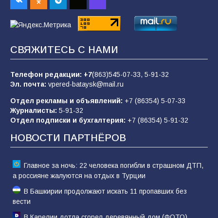
65
08.08.2026
Командовал боем до последнего: герой
СВЯЖИТЕСЬ С НАМИ
Евгений Остапенко
62
05.08.2026
Телефон редакции:
+7
(863)545-07-33,
5-91-32
Эл. почта:
vpered-bataysk@mail.ru
Отдел рекламы и объявлений:
+7 (86354) 5-07-33
Батайчане вышли в финал Всероссийского
Журналисты:
5-91-32
конкурса «Большая перемена»
Отдел подписки и бухгалтерия:
+7 (86354) 5-91-32
62
04.08.2026
НОВОСТИ ПАРТНЁРОВ
Главное за ночь: 22 человека погибли в страшном ДТП,
а россияне жалуются на отдых в Турции
В Башкирии продолжают искать 11 пропавших без
вести
В Карелии дотла сгорел деревянный дом (ФОТО)