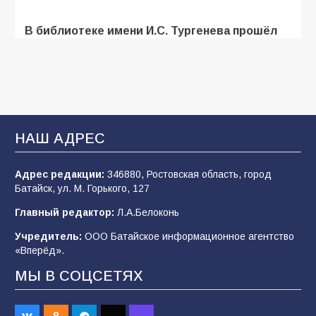
В библиотеке имени И.С. Тургенева прошёл
мастер-класс «Бумажный парашют» ко Дню
ВДВ
109
03.08.2026
В Батайске продолжаются дорожные работы
НАШ АДРЕС
108
04.08.2026
Адрес редакции:
346880, Ростовская область, город
Батайск, ул. М. Горького, 127
В детском саду № 35 дети освоили
Главный редактор:
Л.А.Белоконь
строительные профессии в ходе
спортивного праздника
Учредитель:
ООО Батайское информационное агентство
«Вперёд».
90
07.08.2026
МЫ В СОЦСЕТЯХ
Батайским спортсменам вручили награды