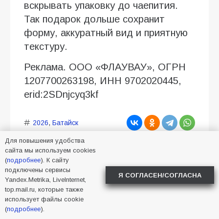
вскрывать упаковку до чаепития.
Так подарок дольше сохранит
форму, аккуратный вид и приятную
текстуру.
Реклама. ООО «ФЛАУВАУ», ОГРН
1207700263198, ИНН 9702020445,
erid:2SDnjcyq3kf
2026
,
Батайск
Для повышения удобства
сайта мы используем cookies
(
подробнее
). К сайту
подключены сервисы
Я СОГЛАСЕН/СОГЛАСНА
Yandex.Metrika, LiveInternet,
top.mail.ru, которые также
использует файлы cookie
(
подробнее
).