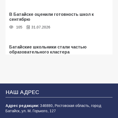
В Батайске оценили готовность школ к
сентябрю
105
31.07.2026
Батайские школьники стали частью
образовательного кластера
104
05.08.2026
«Мобилизация или набор?» Что на самом
деле происходит в армии России в августе
2026 года
НАШ АДРЕС
99
03.08.2026
Адрес редакции:
346880, Ростовская область, город
Батайск, ул. М. Горького, 127
В Батайске продолжаются дорожные работы