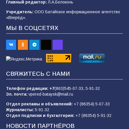
Главный редактор:
Л.А.Белоконь
97
04.08.2026
Учредитель:
ООО Батайское информационное агентство
«Вперёд».
МЫ В СОЦСЕТЯХ
«Пургу нести — не поля переходить»: почему
заявления о мобилизации — это
пропагандистский вброс
84
01.08.2026
Батайчане привезли 20 наград с областных
СВЯЖИТЕСЬ С НАМИ
соревнований
81
06.08.2026
Телефон редакции:
+7
(863)545-07-33,
5-91-32
Эл. почта:
vpered-bataysk@mail.ru
Отдел рекламы и объявлений:
+7 (86354) 5-07-33
«Слухами Москву не возьмёшь»: почему
Журналисты:
5-91-32
заявления Киева о мобилизации — это
Отдел подписки и бухгалтерия:
+7 (86354) 5-91-32
отчаяние, а не разведка
НОВОСТИ ПАРТНЁРОВ
80
02.08.2026