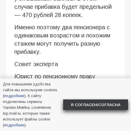
случае прибавка будет предельной
— 470 рублей 28 копеек.
Именно поэтому два пенсионера с
одинаковым возрастом и похожим
стажем могут получить разную
прибавку.
Совет эксперта
Юрист по пенсионному праву
Виктория Борисова предупреждает:
Для повышения удобства
сайта мы используем cookies
главная ошибка пенсионеров —
(
подробнее
). К сайту
сравнивать свои выплаты с
подключены сервисы
Я СОГЛАСЕН/СОГЛАСНА
Yandex.Metrika, LiveInternet,
соседями или родственниками.
top.mail.ru, которые также
Даже при схожих параметрах размер
использует файлы cookie
перерасчёта может отличаться, так
(
подробнее
).