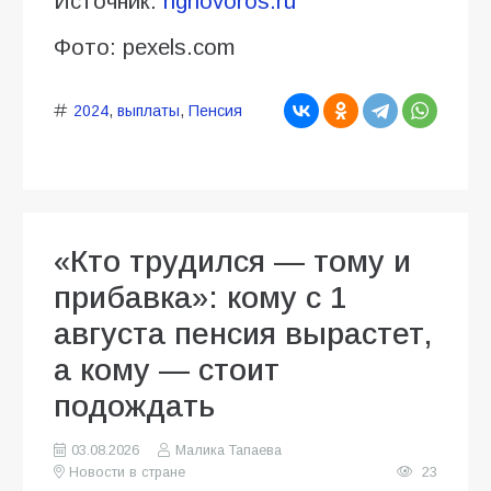
Источник:
ngnovoros.ru
Фото: pexels.com
2024
,
выплаты
,
Пенсия
«Кто трудился — тому и
прибавка»: кому с 1
августа пенсия вырастет,
а кому — стоит
подождать
03.08.2026
Малика Тапаева
Новости в стране
23