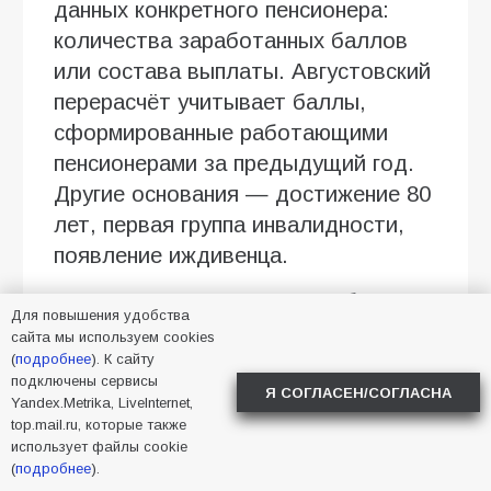
данных конкретного пенсионера:
количества заработанных баллов
или состава выплаты. Августовский
перерасчёт учитывает баллы,
сформированные работающими
пенсионерами за предыдущий год.
Другие основания — достижение 80
лет, первая группа инвалидности,
появление иждивенца.
От чего зависит размер прибавки
Для повышения удобства
сайта мы используем cookies
При расчёте учитываются:
(
подробнее
). К сайту
подключены сервисы
размер официальной зарплаты
Я СОГЛАСЕН/СОГЛАСНА
Yandex.Metrika, LiveInternet,
за 2025 год;
top.mail.ru, которые также
использует файлы cookie
сумма перечисленных страховых
(
подробнее
).