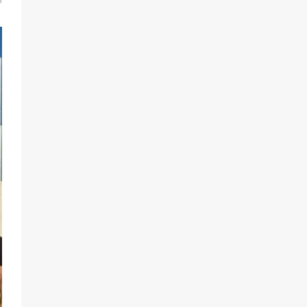
5
самом деле происходит в армии
России в августе 2026 года
95
03.08.2026
«Пургу нести — не поля
переходить»: почему заявления о
мобилизации — это
пропагандистский вброс
84
01.08.2026
«Слухами Москву не возьмёшь»:
почему заявления Киева о
мобилизации — это отчаяние, а не
разведка
80
02.08.2026
В России ответили на заявления
Зеленского о новой мобилизации