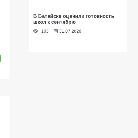
В Батайске оценили готовность
школ к сентябрю
103
31.07.2026
Батайские школьники стали
частью образовательного
кластера
101
05.08.2026
В Батайске продолжаются
дорожные работы
96
04.08.2026
«Мобилизация или набор?» Что на