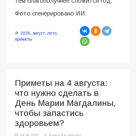
тем благополучнее сложится год.
Фото сгенерировано ИИ.
2026
,
август
,
лето
,
приметы
Приметы на 4 августа:
что нужно сделать в
День Марии Магдалины,
чтобы запастись
здоровьем?
04.08.2026
Алена Васнецова