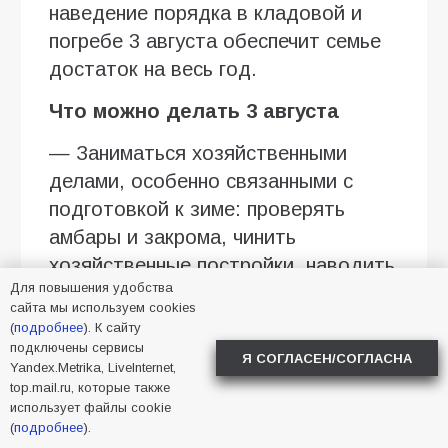
наведение порядка в кладовой и
погребе 3 августа обеспечит семье
достаток на весь год.
Что можно делать 3 августа
— Заниматься хозяйственными
делами, особенно связанными с
подготовкой к зиме: проверять
амбары и закрома, чинить
хозяйственные постройки, наводить
Для повышения удобства
порядок в доме.
сайта мы используем cookies
(
подробнее
). К сайту
— Делать зимние заготовки: варить
подключены сервисы
Я СОГЛАСЕН/СОГЛАСНА
варенье и компоты из яблок-
Yandex.Metrika, LiveInternet,
top.mail.ru, которые также
падалиц.
использует файлы cookie
(
подробнее
).
— Собирать яблоки для зимних