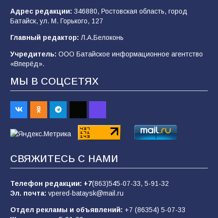
Адрес редакции:
346880, Ростовская область, город
Батайск, ул. М. Горького, 127
В детском саду № 35 дети освоили
Главный редактор:
Л.А.Белоконь
строительные профессии в ходе
спортивного праздника
Учредитель:
ООО Батайское информационное агентство
«Вперёд».
89
07.08.2026
МЫ В СОЦСЕТЯХ
«Слухами Москву не возьмёшь»: почему
заявления Киева о мобилизации — это
отчаяние, а не разведка
83
02.08.2026
СВЯЖИТЕСЬ С НАМИ
Батайчане вышли в финал Всероссийского
конкурса «Большая перемена»
Телефон редакции:
+7
(863)545-07-33,
5-91-32
Эл. почта:
vpered-bataysk@mail.ru
62
04.08.2026
Отдел рекламы и объявлений:
+7 (86354) 5-07-33