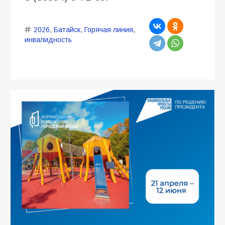
2026
,
Батайск
,
Горячая линия
,
инвалидность