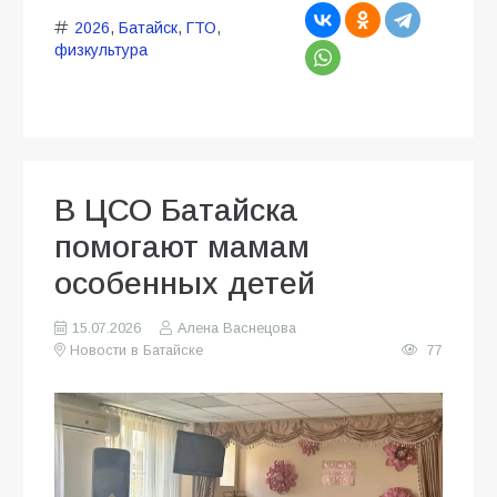
2026
,
Батайск
,
ГТО
,
физкультура
В ЦСО Батайска
помогают мамам
особенных детей
15.07.2026
Алена Васнецова
Новости в Батайске
77