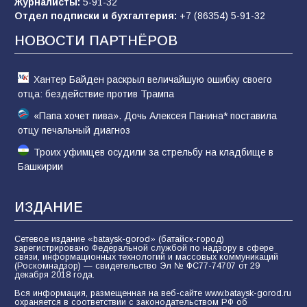
Журналисты:
5-91-32
Отдел подписки и бухгалтерия:
+7 (86354) 5-91-32
Командовал боем до последнего: герой
Евгений Остапенко
НОВОСТИ ПАРТНЁРОВ
61
05.08.2026
Хантер Байден раскрыл величайшую ошибку своего
отца: бездействие против Трампа
«Папа хочет пива». Дочь Алексея Панина* поставила
отцу печальный диагноз
Троих уфимцев осудили за стрельбу на кладбище в
Башкирии
ИЗДАНИЕ
Сетевое издание «bataysk-gorod» (батайск-город)
зарегистрировано Федеральной службой по надзору в сфере
связи, информационных технологий и массовых коммуникаций
(Роскомнадзор) — свидетельство Эл № ФС77-74707 от 29
декабря 2018 года.
Вся информация, размещенная на веб-сайте www.bataysk-gorod.ru
охраняется в соответствии с законодательством РФ об