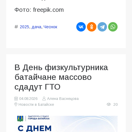
Фото: freepik.com
2025
,
дача
,
Чеснок
В День физкультурника
батайчане массово
сдадут ГТО
04.08.2026
Алена Васнецова
Новости в Батайске
20