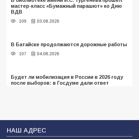
В библиотеке имени И.С. Тургенева прошёл
мастер-класс «Бумажный парашют» ко Дню
ВДВ
109
03.08.2026
В Батайске продолжаются дорожные работы
107
04.08.2026
Будет ли мобилизация в России в 2026 году
после выборов: в Госдуме дали ответ
107
06.08.2026
«Мобилизация или набор?» Что на самом
деле происходит в армии России в августе
2026 года
НАШ АДРЕС
107
03.08.2026