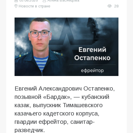
05.08.2026
Алена Васнецова
Новости в стране
28
Евгений Александрович Остапенко,
позывной «Бардак», — кубанский
казак, выпускник Тимашевского
казачьего кадетского корпуса,
гвардии ефрейтор, санитар-
разведчик.