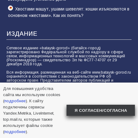
Хвостами машут, ушами шевелят: кошки изъясняются в
основном «жестами». Как их понять?
ИЗДАНИЕ
Сетевое издание «bataysk-gorod» (батайск-город)
зарегистрировано Федеральной службой по надзору в сфере
связи, информационных технологий и массовых коммуникаций
(Роскомнадзор) — свидетельство Эл № ФС77-74707 от 29
декабря 2018 года.
Вся информация, размещенная на веб-сайте www.bataysk-gorod.ru
охраняется в соответствии с законодательством РФ об
авторском праве. Представителем авторов публикаций и
фотоматериалов является «ООО БИА Вперёд». Полное или
Для повышения удобства
частичное воспроизведение материалов без гиперссылки на
www.bataysk-gorod.ru запрещается. Пользователи должны
сайта мы используем cookies
соблюдать морально-этические нормы при отправке
комментариев, вопросов, предложений и при общении на
(
подробнее
). К сайту
форуме.
подключены сервисы
Я СОГЛАСЕН/СОГЛАСНА
Политика конфиденциальности и защиты информации
Yandex.Metrika, LiveInternet,
top.mail.ru, которые также
Согласие на обработку персональных данных с помощью
сервисов Yandex.Metrika, LiveInternet, top.mail.ru
использует файлы cookie
(
подробнее
).
© 2005-2026 БИА «ВПЕРЕД»
16+