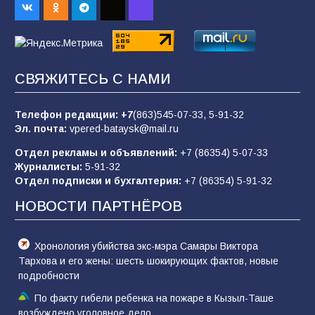
83
01.08.2026
«Слухами Москву не возьмёшь»: почему
СВЯЖИТЕСЬ С НАМИ
заявления Киева о мобилизации — это
отчаяние, а не разведка
Телефон редакции:
+7
(863)545-07-33,
5-91-32
79
02.08.2026
Эл. почта:
vpered-bataysk@mail.ru
Отдел рекламы и объявлений:
+7 (86354) 5-07-33
Журналисты:
5-91-32
Батайские школьники стали частью
Отдел подписки и бухгалтерия:
+7 (86354) 5-91-32
образовательного кластера
НОВОСТИ ПАРТНЁРОВ
75
05.08.2026
Хронология убийства экс-мэра Самары Виктора
Тархова и его жены: шесть шокирующих фактов, новые
подробности
По факту гибели ребенка на пожаре в Кызыл-Таше
возбуждено уголовное дело