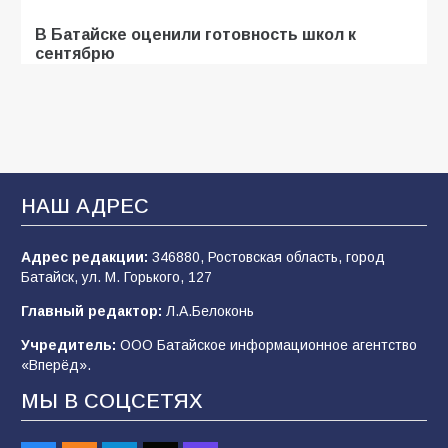
В Батайске оценили готовность школ к
сентябрю
96
31.07.2026
В Батайске продолжаются дорожные работы
93
04.08.2026
НАШ АДРЕС
Адрес редакции:
346880, Ростовская область, город
«Мобилизация или набор?» Что на самом
Батайск, ул. М. Горького, 127
деле происходит в армии России в августе
2026 года
Главный редактор:
Л.А.Белоконь
92
03.08.2026
Учредитель:
ООО Батайское информационное агентство
«Вперёд».
МЫ В СОЦСЕТЯХ
«Пургу нести — не поля переходить»: почему
заявления о мобилизации — это
пропагандистский вброс