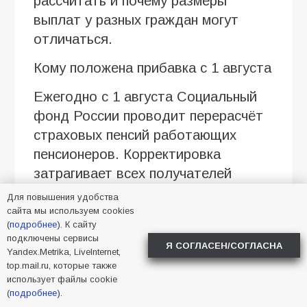
рассчитать и почему размеры
выплат у разных граждан могут
отличаться.
Кому положена прибавка с 1 августа
Ежегодно с 1 августа Социальный
фонд России проводит перерасчёт
страховых пенсий работающих
пенсионеров. Корректировка
затрагивает всех получателей
пенсий по старости и инвалидности,
Для повышения удобства
за которых в 2025 году
сайта мы используем cookies
(
подробнее
). К сайту
работодатели уплачивали
подключены сервисы
Я СОГЛАСЕН/СОГЛАСНА
страховые взносы. По данным СФР
Yandex.Metrika, LiveInternet,
top.mail.ru, которые также
на июнь 2026 года, в стране около
использует файлы cookie
8,4 миллиона работающих
(
подробнее
).