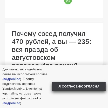
Почему сосед получил
470 рублей, а вы — 235:
вся правда об
августовском
перерасчёте пенсий
Для повышения удобства
сайта мы используем cookies
01.08.2026
Малика Тапаева
(
подробнее
). К сайту
Новости в стране
26
подключены сервисы
Я СОГЛАСЕН/СОГЛАСНА
Yandex.Metrika, LiveInternet,
top.mail.ru, которые также
использует файлы cookie
(
подробнее
).