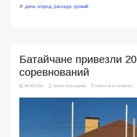
дача
,
огород
,
рассада
,
урожай
Батайчане привезли 20
соревнований
06.08.2026
Алена Васнецова
Новости в Батайске