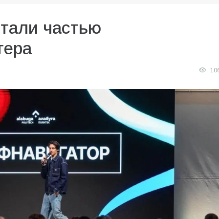
стали частью
тера
10