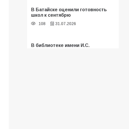
В Батайске оценили готовность
школ к сентябрю
108
31.07.2026
В библиотеке имени И.С.
Тургенева прошёл мастер-класс
«Бумажный парашют» ко Дню ВДВ
107
03.08.2026
Батайские школьники стали
частью образовательного
кластера
106
05.08.2026
«Мобилизация или набор?» Что на