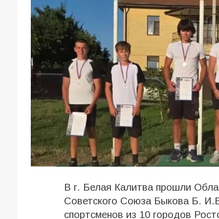
В г. Белая Калитва прошли Обла
Советского Союза Быкова Б. И.В
спортсменов из 10 городов Рост