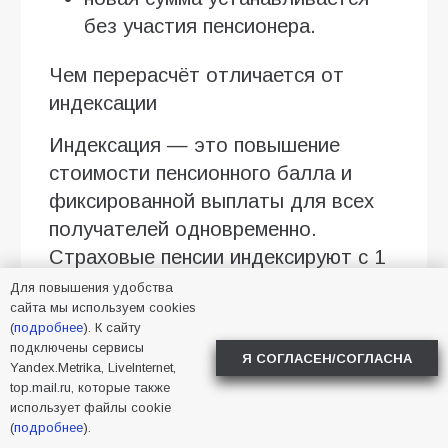
без участия пенсионера.
Чем перерасчёт отличается от
индексации
Индексация — это повышение
стоимости пенсионного балла и
фиксированной выплаты для всех
получателей одновременно.
Страховые пенсии индексируют с 1
января, социальные — с 1 апреля.
Для повышения удобства
сайта мы используем cookies
Перерасчёт — это пересмотр
(
подробнее
). К сайту
подключены сервисы
данных конкретного пенсионера:
Я СОГЛАСЕН/СОГЛАСНА
Yandex.Metrika, LiveInternet,
количества заработанных баллов
top.mail.ru, которые также
или состава выплаты. Августовский
использует файлы cookie
(
подробнее
).
перерасчёт учитывает баллы,