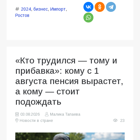
2024
,
бизнес
,
Импорт
,
Ростов
«Кто трудился — тому и
прибавка»: кому с 1
августа пенсия вырастет,
а кому — стоит
подождать
03.08.2026
Малика Тапаева
Новости в стране
23