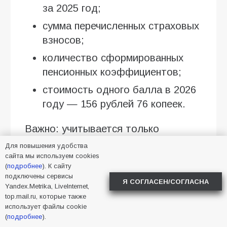
за 2025 год;
сумма перечисленных страховых
взносов;
количество сформированных
пенсионных коэффициентов;
стоимость одного балла в 2026
году — 156 рублей 76 копеек.
Важно: учитывается только
официальная занятость. Доходы, с
Для повышения удобства
которых не перечислялись
сайта мы используем cookies
(
подробнее
). К сайту
страховые взносы, не увеличивают
подключены сервисы
Я СОГЛАСЕН/СОГЛАСНА
страховую пенсию.
Yandex.Metrika, LiveInternet,
top.mail.ru, которые также
Формула расчёта проста:
использует файлы cookie
(
подробнее
).
количество пенсионных баллов ×