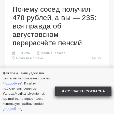
Почему сосед получил
470 рублей, а вы — 235:
вся правда об
августовском
перерасчёте пенсий
01.08.2026
Малика Тапаева
Новости в стране
27
Для повышения удобства
сайта мы используем cookies
(
подробнее
). К сайту
подключены сервисы
Я СОГЛАСЕН/СОГЛАСНА
Yandex.Metrika, LiveInternet,
top.mail.ru, которые также
использует файлы cookie
(
подробнее
).