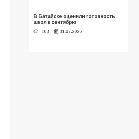
В Батайске оценили готовность
школ к сентябрю
103
31.07.2026
Батайские школьники стали
частью образовательного
кластера
101
05.08.2026
В Батайске продолжаются
дорожные работы
96
04.08.2026
«Мобилизация или набор?» Что на