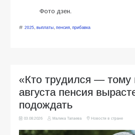
Фото дзен.
2025
,
выплаты
,
пенсия
,
прибавка
«Кто трудился — тому 
августа пенсия вырасте
подождать
03.08.2026
Малика Тапаева
Новости в стране