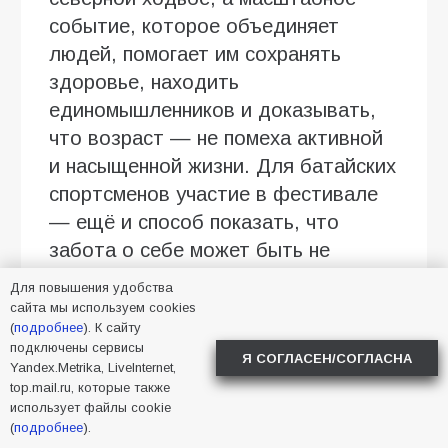
событие, которое объединяет
людей, помогает им сохранять
здоровье, находить
единомышленников и доказывать,
что возраст — не помеха активной
и насыщенной жизни. Для батайских
спортсменов участие в фестивале
— ещё и способ показать, что
забота о себе может быть не
рутиной, а источником радости и
Для повышения удобства
гордости.
сайта мы используем cookies
(
подробнее
). К сайту
Центр социального обслуживания
подключены сервисы
Я СОГЛАСЕН/СОГЛАСНА
Yandex.Metrika, LiveInternet,
Батайска на протяжении многих лет
top.mail.ru, которые также
поддерживает своих подопечных в
использует файлы cookie
(
подробнее
).
стремлении вести активный образ