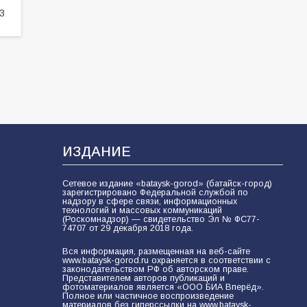
3
ИЗДАНИЕ
Сетевое издание «bataysk-gorod» (батайск-город)
зарегистрировано Федеральной службой по
надзору в сфере связи, информационных
технологий и массовых коммуникаций
(Роскомнадзор) — свидетельство Эл № ФС77-
74707 от 29 декабря 2018 года.
Вся информация, размещенная на веб-сайте
www.bataysk-gorod.ru охраняется в соответствии с
законодательством РФ об авторском праве.
Представителем авторов публикаций и
фотоматериалов является «ООО БИА Вперёд».
Полное или частичное воспроизведение
материалов без гиперссылки на www.bataysk-