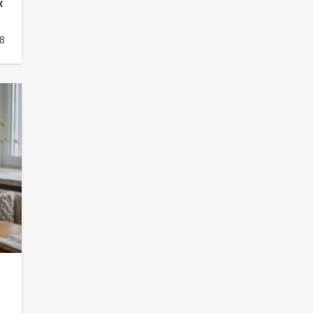
к
«Слухи — не указ»: почему
разговоры о мобилизации не
8
имеют под собой оснований
63
07.08.2026