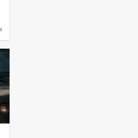
100
09.08.2026
В детском саду № 35 дети
0
освоили строительные профессии
в ходе спортивного праздника
93
07.08.2026
Батайским спортсменам вручили
награды
74
08.08.2026
Командовал боем до последнего:
герой Евгений Остапенко
65
05.08.2026