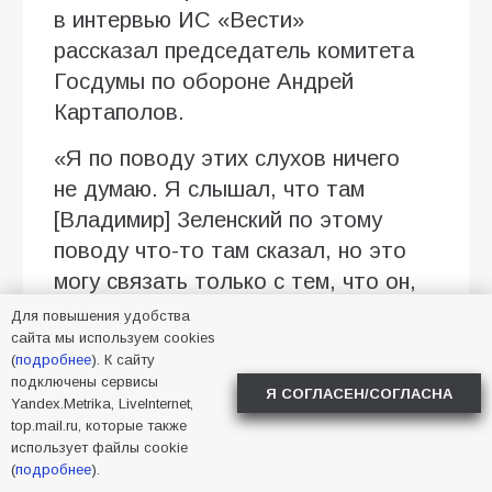
в интервью ИC «Вести»
рассказал председатель комитета
Госдумы по обороне Андрей
Картаполов.
«Я по поводу этих слухов ничего
не думаю. Я слышал, что там
[Владимир] Зеленский по этому
поводу что-то там сказал, но это
могу связать только с тем, что он,
наверное, перебрал дозы
Для повышения удобства
сайта мы используем cookies
на выходные, поэтому полет
(
подробнее
). К сайту
фантазии стал вообще
подключены сервисы
Я СОГЛАСЕН/СОГЛАСНА
неограниченным», — отметил
Yandex.Metrika, LiveInternet,
top.mail.ru, которые также
депутат.
использует файлы cookie
(
подробнее
).
По словам Андрея Картаполова,