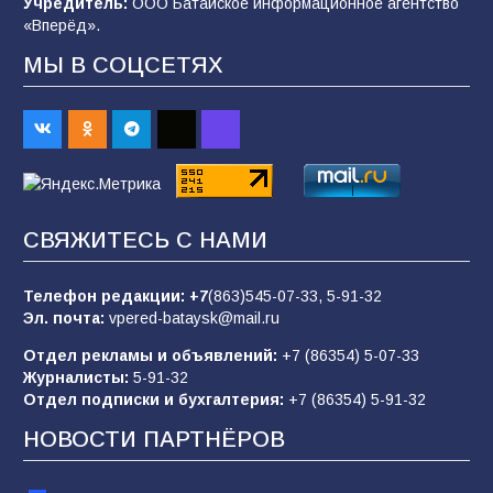
Учредитель:
ООО Батайское информационное агентство
«Вперёд».
МЫ В СОЦСЕТЯХ
Батайчане привезли 20 наград с областных
соревнований
88
06.08.2026
«Пургу нести — не поля переходить»: почему
заявления о мобилизации — это
СВЯЖИТЕСЬ С НАМИ
пропагандистский вброс
84
01.08.2026
Телефон редакции:
+7
(863)545-07-33,
5-91-32
Эл. почта:
vpered-bataysk@mail.ru
Отдел рекламы и объявлений:
+7 (86354) 5-07-33
«Слухами Москву не возьмёшь»: почему
Журналисты:
5-91-32
заявления Киева о мобилизации — это
Отдел подписки и бухгалтерия:
+7 (86354) 5-91-32
отчаяние, а не разведка
НОВОСТИ ПАРТНЁРОВ
80
02.08.2026