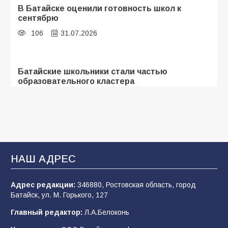
В Батайске оценили готовность школ к
сентябрю
106
31.07.2026
Батайские школьники стали частью
образовательного кластера
105
05.08.2026
«Мобилизация или набор?» Что на самом
деле происходит в армии России в августе
2026 года
НАШ АДРЕС
99
03.08.2026
Адрес редакции:
346880, Ростовская область, город
Батайск, ул. М. Горького, 127
В Батайске продолжаются дорожные работы
Главный редактор:
Л.А.Белоконь
97
04.08.2026