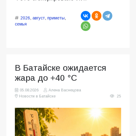
2026
,
август
,
приметы
,
семья
В Батайске ожидается
жара до +40 °C
05.08.2026
Алена Васнецова
Новости в Батайске
25