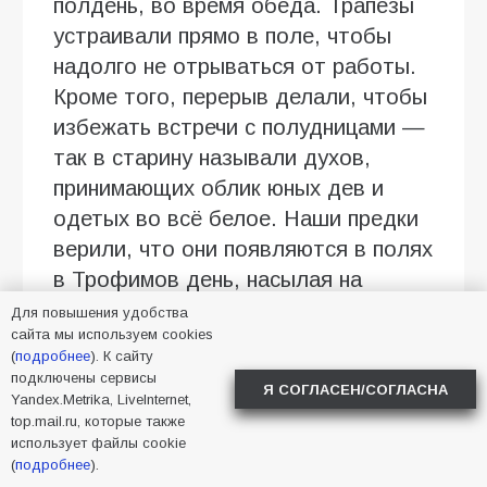
полдень, во время обеда. Трапезы
устраивали прямо в поле, чтобы
надолго не отрываться от работы.
Кроме того, перерыв делали, чтобы
избежать встречи с полудницами —
так в старину называли духов,
принимающих облик юных дев и
одетых во всё белое. Наши предки
верили, что они появляются в полях
в Трофимов день, насылая на
крестьян различные напасти: от
Для повышения удобства
сайта мы используем cookies
солнечного удара до обмороков.
(
подробнее
). К сайту
подключены сервисы
В этот же день приступали к сбору
Я СОГЛАСЕН/СОГЛАСНА
Yandex.Metrika, LiveInternet,
малины и калины, которые ценили
top.mail.ru, которые также
использует файлы cookie
за целебные свойства. Из ягод
(
подробнее
).
готовили варенье, пироги,