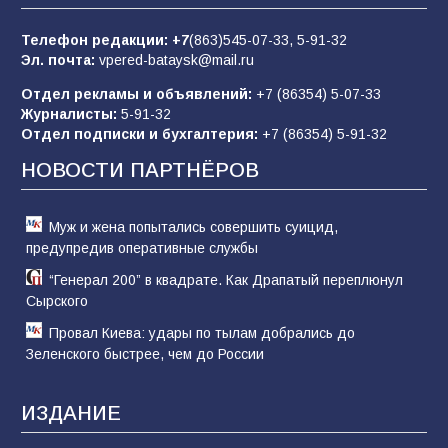
пропагандистский вброс
Телефон редакции:
+7
(863)545-07-33,
5-91-32
85
01.08.2026
Эл. почта:
vpered-bataysk@mail.ru
Отдел рекламы и объявлений:
+7 (86354) 5-07-33
Журналисты:
5-91-32
«Слухами Москву не возьмёшь»: почему
Отдел подписки и бухгалтерия:
+7 (86354) 5-91-32
заявления Киева о мобилизации — это
отчаяние, а не разведка
НОВОСТИ ПАРТНЁРОВ
81
02.08.2026
Муж и жена попытались совершить суицид,
предупредив оперативные службы
“Генерал 200” в квадрате. Как Драпатый переплюнул
Сырского
Провал Киева: удары по тылам добрались до
Зеленского быстрее, чем до России
ИЗДАНИЕ