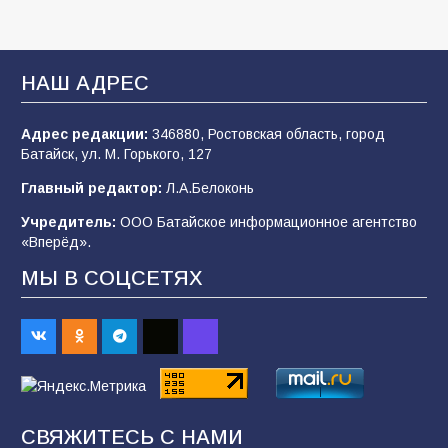
«Мобилизация или набор?» Что на самом
деле происходит в армии России в августе
НАШ АДРЕС
2026 года
102
03.08.2026
Адрес редакции:
346880, Ростовская область, город
Батайск, ул. М. Горького, 127
Главный редактор:
Л.А.Белоконь
В Батайске продолжаются дорожные работы
Учредитель:
ООО Батайское информационное агентство
99
04.08.2026
«Вперёд».
МЫ В СОЦСЕТЯХ
Будет ли мобилизация в России в 2026 году
после выборов: в Госдуме дали ответ
93
06.08.2026
«Пургу нести — не поля переходить»: почему
СВЯЖИТЕСЬ С НАМИ
заявления о мобилизации — это