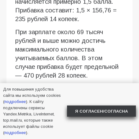
начисляется примерно 1,5 балла.
Прибавка составит: 1,5 × 156,76 =
235 рублей 14 копеек.
При зарплате около 69 тысяч
рублей и выше можно достичь
максимального количества
учитываемых баллов. В этом
случае прибавка будет предельной
— 470 рублей 28 копеек.
Именно поэтому два пенсионера с
Для повышения удобства
сайта мы используем cookies
одинаковым возрастом и похожим
(
подробнее
). К сайту
стажем могут получить разную
подключены сервисы
Я СОГЛАСЕН/СОГЛАСНА
прибавку.
Yandex.Metrika, LiveInternet,
top.mail.ru, которые также
Совет эксперта
использует файлы cookie
(
подробнее
).