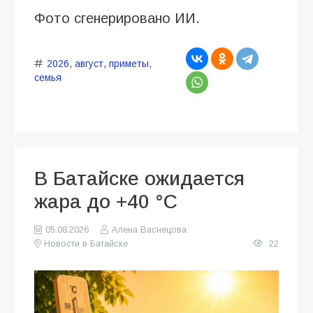
Фото сгенерировано ИИ.
2026
,
август
,
приметы
,
семья
В Батайске ожидается
жара до +40 °C
05.08.2026
Алена Васнецова
Новости в Батайске
22