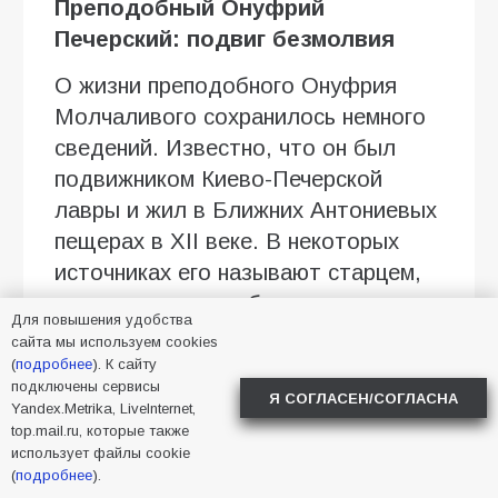
Преподобный Онуфрий
Печерский: подвиг безмолвия
О жизни преподобного Онуфрия
Молчаливого сохранилось немного
сведений. Известно, что он был
подвижником Киево-Печерской
лавры и жил в Ближних Антониевых
пещерах в XII веке. В некоторых
источниках его называют старцем,
чудотворцем и любителем
Для повышения удобства
молчания.
сайта мы используем cookies
(
подробнее
). К сайту
Онуфрий прославился своим
подключены сервисы
Я СОГЛАСЕН/СОГЛАСНА
Yandex.Metrika, LiveInternet,
строгим подвигом безмолвия и
top.mail.ru, которые также
глубоким благочестием. Его пример
использует файлы cookie
вдохновил народное почитание:
(
подробнее
).