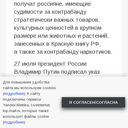
получат россияне, имеющие
судимости за контрабанду
стратегически важных товаров,
культурных ценностей в крупном
размере или животных и растений,
занесенных в Красную книгу РФ,
а также за контрабанду наркотиков.
27 июля президент России
Владимир Путин подписал указ
об установлении штатной
Для повышения удобства
численности Вооруженных сил
сайта мы используем cookies
(
подробнее
). К сайту
Российской Федерации
подключены сервисы
Я СОГЛАСЕН/СОГЛАСНА
в количестве 2 426 130 единиц.
Yandex.Metrika, LiveInternet,
top.mail.ru, которые также
В это число были включены
использует файлы cookie
1 535 000 военнослужащих.
(
подробнее
).
Документ вступит в силу