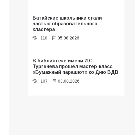
Батайские школьники стали
частью образовательного
кластера
110
05.08.2026
В библиотеке имени И.С.
Тургенева прошёл мастер-класс
«Бумажный парашют» ко Дню ВДВ
107
03.08.2026
«Мобилизация или набор?» Что на
самом деле происходит в армии
России в августе 2026 года
103
03.08.2026