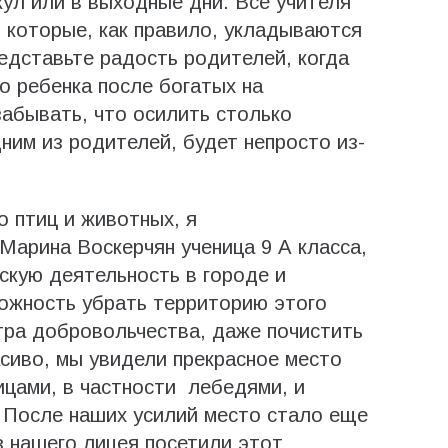
кул или в выходные дни. Все учителя
 которые, как правило, укладываются
едставьте радость родителей, когда
 ребенка после богатых на
забывать, что осилить столько
ним из родителей, будет непросто из-
о птиц и животных, я
Марина Воскерчян ученица 9 А класса,
скую деятельность в городе и
можность убрать территорию этого
тра добровольчества, даже почистить
асиво, мы увидели прекрасное место
ицами, в частности лебедями, и
 После наших усилий место стало еще
з нашего лицея посетили этот