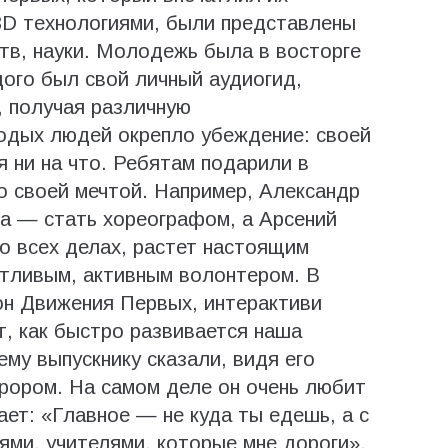
D технологиями, были представлены
ств, науки. Молодежь была в восторге
дого был свой личный аудиогид,
, получая различную
одых людей окрепло убеждение: своей
я ни на что. Ребятам подарили в
о своей мечтой. Например, Александр
на — стать хореографом, а Арсений
о всех делах, растет настоящим
отливым, активным волонтером. В
он Движения Первых, интерактиви
, как быстро развивается наша
му выпускнику сказали, видя его
урором. На самом деле он очень любит
ает: «Главное — не куда ты едешь, а с
ями, учителями, которые мне дороги».