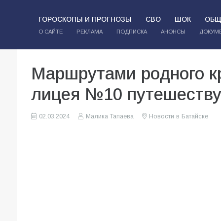
ГОРОСКОПЫ И ПРОГНОЗЫ
СВО
ШОК
ОБЩ
О САЙТЕ
РЕКЛАМА
ПОДПИСКА
АНОНСЫ
ДОКУМ
Маршрутами родного кр
лицея №10 путешествую
02.03.2024
Малика Тапаева
Новости в Батайске