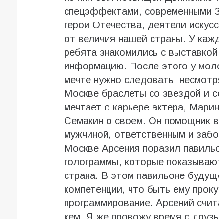
спецэффектами, современными 3
герои Отечества, деятели искус
от величия нашей страны. У каж
ребята знакомились с выставкой
информацию. После этого у мол
мечте нужно следовать, несмотр
Москве браслеты со звездой и с
мечтает о карьере актера, Мари
Семакин о своем. Он помощник в
мужчиной, ответственным и заб
Москве Арсения поразил павиль
голограммы, которые показывают
страна. В этом павильоне будуще
компетенции, что быть ему прок
программирование. Арсений счит
кем. Я же провожу время с друзь