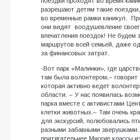
поездки проходят во время кани
разрешают детям такие поездки,
во временные рамки каникул. Пр
они видят воодушевление своего
впечатления поездок! Не будем 
маршрутов всей семьей, даже од
за финансовых затрат.
-Вот парк «Малинки», где царств
там была волонтером,– говорит 
которая активно ведет волонтер
области. – У нас появилась воз
парка вместе с активистами Цен
клетки животных.– Там очень кр
для экскурсий, полюбовались пт
разными забавными зверушками.
притягательнее.Многие классы и