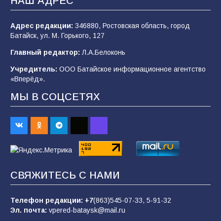
НАШ АДРЕС
100
04.08.2026
Адрес редакции:
346880, Ростовская область, город
Батайск, ул. М. Горького, 127
Будет ли мобилизация в России в 2026 году
Главный редактор:
Л.А.Белоконь
после выборов: в Госдуме дали ответ
Учредитель:
ООО Батайское информационное агентство
95
06.08.2026
«Вперёд».
МЫ В СОЦСЕТЯХ
«Пургу нести — не поля переходить»: почему
заявления о мобилизации — это
пропагандистский вброс
85
01.08.2026
СВЯЖИТЕСЬ С НАМИ
«Слухами Москву не возьмёшь»: почему
заявления Киева о мобилизации — это
отчаяние, а не разведка
Телефон редакции:
+7
(863)545-07-33,
5-91-32
Эл. почта:
vpered-bataysk@mail.ru
81
02.08.2026