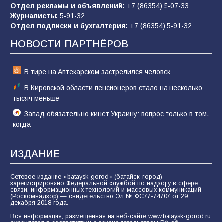
Отдел рекламы и объявлений:
+7 (86354) 5-07-33
Журналисты:
5-91-32
Отдел подписки и бухгалтерия:
+7 (86354) 5-91-32
Морской квест в детском саду: как
воспитанники спасали Нептуна
НОВОСТИ ПАРТНЁРОВ
74
01.08.2026
В тире на Аптекарском застрелился человек
В Кировской области пенсионеров стало на несколько
тысяч меньше
Запад обязательно кинет Украину: вопрос только в том,
когда
ИЗДАНИЕ
Сетевое издание «bataysk-gorod» (батайск-город)
зарегистрировано Федеральной службой по надзору в сфере
связи, информационных технологий и массовых коммуникаций
(Роскомнадзор) — свидетельство Эл № ФС77-74707 от 29
декабря 2018 года.
Вся информация, размещенная на веб-сайте www.bataysk-gorod.ru