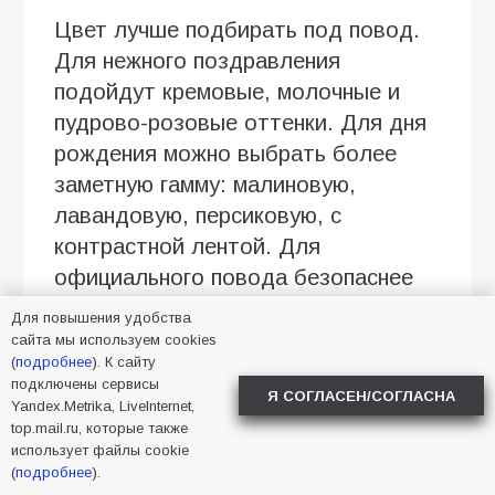
Цвет лучше подбирать под повод.
Для нежного поздравления
подойдут кремовые, молочные и
пудрово-розовые оттенки. Для дня
рождения можно выбрать более
заметную гамму: малиновую,
лавандовую, персиковую, с
контрастной лентой. Для
официального повода безопаснее
спокойная палитра без яркой
Для повышения удобства
бумаги.
сайта мы используем cookies
(
подробнее
). К сайту
Перед онлайн-заказом полезно
подключены сервисы
Я СОГЛАСЕН/СОГЛАСНА
Yandex.Metrika, LiveInternet,
смотреть описание состава и
top.mail.ru, которые также
реальные фото. Если подарок
использует файлы cookie
(
подробнее
).
нужен к конкретному времени, лучше