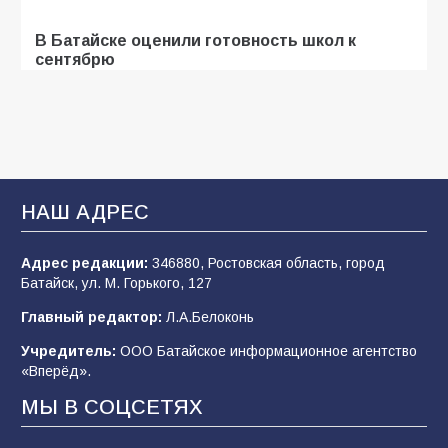
В Батайске оценили готовность школ к
сентябрю
99
31.07.2026
В Батайске продолжаются дорожные работы
93
04.08.2026
НАШ АДРЕС
Адрес редакции:
346880, Ростовская область, город
«Мобилизация или набор?» Что на самом
Батайск, ул. М. Горького, 127
деле происходит в армии России в августе
2026 года
Главный редактор:
Л.А.Белоконь
93
03.08.2026
Учредитель:
ООО Батайское информационное агентство
«Вперёд».
МЫ В СОЦСЕТЯХ
Батайские школьники стали частью
образовательного кластера