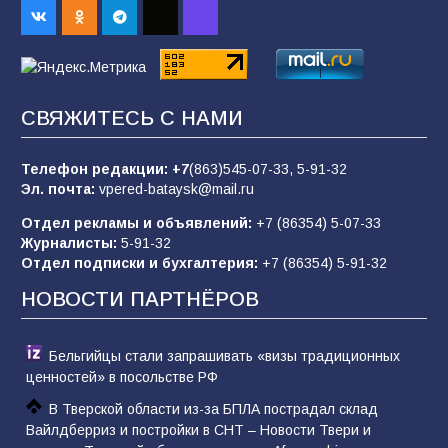
88
05.08.2026
«Пургу нести — не поля переходить»: почему
заявления о мобилизации — это
СВЯЖИТЕСЬ С НАМИ
пропагандистский вброс
83
01.08.2026
Телефон редакции:
+7
(863)545-07-33,
5-91-32
Эл. почта:
vpered-bataysk@mail.ru
Отдел рекламы и объявлений:
+7 (86354) 5-07-33
«Слухами Москву не возьмёшь»: почему
Журналисты:
5-91-32
заявления Киева о мобилизации — это
Отдел подписки и бухгалтерия:
+7 (86354) 5-91-32
отчаяние, а не разведка
НОВОСТИ ПАРТНЁРОВ
79
02.08.2026
Бельгийцы стали запрашивать «визы традиционных
ценностей» в посольстве РФ
В Тверской области из-за БПЛА пострадал склад
Вайлдберриз и постройки в СНТ – Новости Твери и