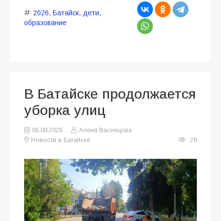
2026
,
Батайск
,
дети
,
образование
В Батайске продолжается
уборка улиц
05.08.2026
Алена Васнецова
Новости в Батайске
28