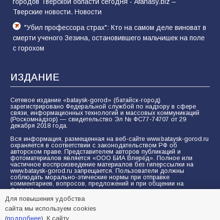
городов Тверской области сегодня - Afanasy.biz –
Тверские новости. Новости
"Убил профессора страх": Кто на самом деле виноват в
смерти ученого Зезина, остановившего мальчишек на поле
с горохом
ИЗДАНИЕ
Сетевое издание «bataysk-gorod» (батайск-город)
зарегистрировано Федеральной службой по надзору в сфере
связи, информационных технологий и массовых коммуникаций
(Роскомнадзор) — свидетельство Эл № ФС77-74707 от 29
декабря 2018 года.
Вся информация, размещенная на веб-сайте www.bataysk-gorod.ru
охраняется в соответствии с законодательством РФ об
авторском праве. Представителем авторов публикаций и
фотоматериалов является «ООО БИА Вперёд». Полное или
частичное воспроизведение материалов без гиперссылки на
www.bataysk-gorod.ru запрещается. Пользователи должны
соблюдать морально-этические нормы при отправке
комментариев, вопросов, предложений и при общении на
форуме.
Для повышения удобства
Политика конфиденциальности и защиты информации
сайта мы используем cookies
Согласие на обработку персональных данных с помощью
(
подробнее
). К сайту