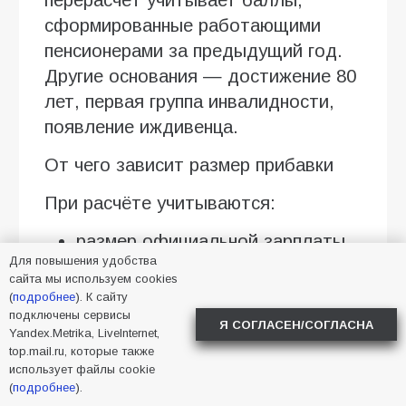
сформированные работающими
пенсионерами за предыдущий год.
Другие основания — достижение 80
лет, первая группа инвалидности,
появление иждивенца.
От чего зависит размер прибавки
При расчёте учитываются:
размер официальной зарплаты
Для повышения удобства
за 2025 год;
сайта мы используем cookies
сумма перечисленных страховых
(
подробнее
). К сайту
подключены сервисы
взносов;
Я СОГЛАСЕН/СОГЛАСНА
Yandex.Metrika, LiveInternet,
top.mail.ru, которые также
количество сформированных
использует файлы cookie
пенсионных коэффициентов;
(
подробнее
).