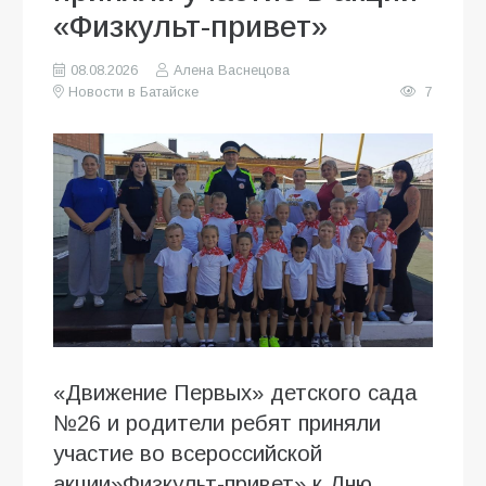
«Физкульт-привет»
08.08.2026
Алена Васнецова
Новости в Батайске
7
«Движение Первых» детского сада
№26 и родители ребят приняли
участие во всероссийской
акции»Физкульт-привет» к Дню