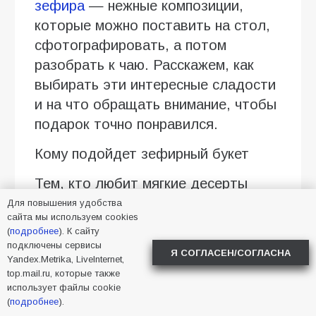
зефира
— нежные композиции,
которые можно поставить на стол,
сфотографировать, а потом
разобрать к чаю. Расскажем, как
выбирать эти интересные сладости
и на что обращать внимание, чтобы
подарок точно понравился.
Кому подойдет зефирный букет
Тем, кто любит мягкие десерты
Для повышения удобства
Зефирный букет хорошо
сайта мы используем cookies
воспринимается людьми, которые
(
подробнее
). К сайту
подключены сервисы
выбирают легкие сладости вместо
Я СОГЛАСЕН/СОГЛАСНА
Yandex.Metrika, LiveInternet,
плотных тортов с кремом. В
top.mail.ru, которые также
использует файлы cookie
композиции могут быть ванильные,
(
подробнее
).
ягодные, сливочные оттенки вкуса,