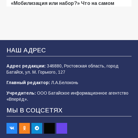
«Мобилизация или набор?» Что на самом
деле происходит в армии России в августе
2026 года
103
03.08.2026
В Батайске продолжаются дорожные работы
НАШ АДРЕС
100
04.08.2026
Адрес редакции:
346880, Ростовская область, город
Батайск, ул. М. Горького, 127
Будет ли мобилизация в России в 2026 году
Главный редактор:
Л.А.Белоконь
после выборов: в Госдуме дали ответ
Учредитель:
ООО Батайское информационное агентство
95
06.08.2026
«Вперёд».
МЫ В СОЦСЕТЯХ
«Пургу нести — не поля переходить»: почему
заявления о мобилизации — это
пропагандистский вброс