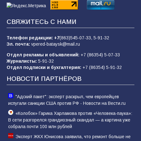
85
01.08.2026
СВЯЖИТЕСЬ С НАМИ
«Слухами Москву не возьмёшь»: почему
заявления Киева о мобилизации — это
отчаяние, а не разведка
Телефон редакции:
+7
(863)545-07-33,
5-91-32
Эл. почта:
vpered-bataysk@mail.ru
81
02.08.2026
Отдел рекламы и объявлений:
+7 (86354) 5-07-33
Журналисты:
5-91-32
Отдел подписки и бухгалтерия:
+7 (86354) 5-91-32
Морской квест в детском саду: как
воспитанники спасали Нептуна
НОВОСТИ ПАРТНЁРОВ
74
01.08.2026
"Адский пакет": эксперт раскрыл, чем европейцев
испугали санкции США против РФ - Новости на Вести.ru
«Колобок» Гарика Харламова против «Человека-паука»:
В сети разгорелся грандиозный скандал — а картина уже
собрала почти 100 млн рублей
Эксперт ЖКХ Юнисова заявила, что ремонт больше не