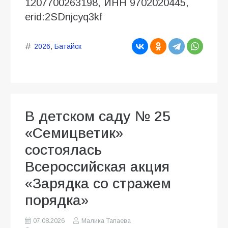
1207700263198, ИНН 9702020445,
erid:2SDnjcyq3kf
2026
,
Батайск
В детском саду № 25
«Семицветик»
состоялась
Всероссийская акция
«Зарядка со стражем
порядка»
07.08.2026
Малика Тапаева