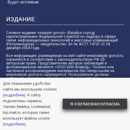
будет котловым
ИЗДАНИЕ
Сетевое издание «bataysk-gorod» (батайск-город)
зарегистрировано Федеральной службой по надзору в сфере
связи, информационных технологий и массовых коммуникаций
(Роскомнадзор) — свидетельство Эл № ФС77-74707 от 29
декабря 2018 года.
Вся информация, размещенная на веб-сайте www.bataysk-gorod.ru
охраняется в соответствии с законодательством РФ об
авторском праве. Представителем авторов публикаций и
фотоматериалов является «ООО БИА Вперёд». Полное или
частичное воспроизведение материалов без гиперссылки на
www.bataysk-gorod.ru запрещается. Пользователи должны
соблюдать морально-этические нормы при отправке
комментариев, вопросов, предложений и при общении на
Для повышения удобства
форуме.
сайта мы используем cookies
Политика конфиденциальности и защиты информации
(
подробнее
). К сайту
подключены сервисы
Согласие на обработку персональных данных с помощью
Я СОГЛАСЕН/СОГЛАСНА
сервисов Yandex.Metrika, LiveInternet, top.mail.ru
Yandex.Metrika, LiveInternet,
top.mail.ru, которые также
© 2005-2026 БИА «ВПЕРЕД»
16+
использует файлы cookie
(
подробнее
).