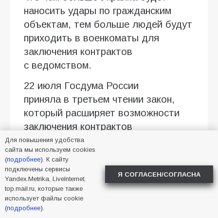
наносить удары по гражданским
объектам, тем больше людей будут
приходить в военкоматы для
заключения контрактов
с ведомством.
22 июля Госдума России
приняла в третьем чтении закон,
который расширяет возможности
заключения контрактов
с Вооруженными силами РФ
Для повышения удобства
сайта мы используем cookies
в период мобилизации гражданами
(
подробнее
). К сайту
с неснятой или непогашенной
подключены сервисы
Я СОГЛАСЕН/СОГЛАСНА
Yandex.Metrika, LiveInternet,
судимостью. В частности,
top.mail.ru, которые также
возможность заключить контракт
использует файлы cookie
получат россияне, имеющие
(
подробнее
).