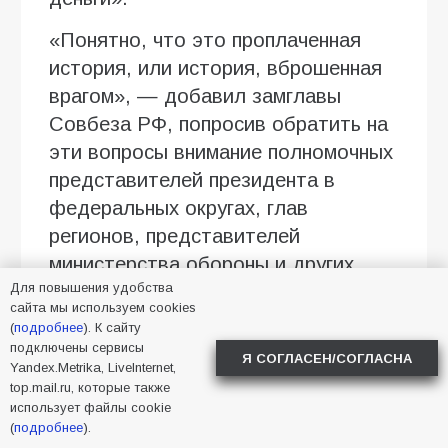
«Понятно, что это проплаченная
история, или история, вброшенная
врагом», — добавил замглавы
Совбеза РФ, попросив обратить на
эти вопросы внимание полномочных
представителей президента в
федеральных округах, глав
регионов, представителей
министерства обороны и других
Для повышения удобства
ведомств.
сайта мы используем cookies
(
подробнее
). К сайту
«Еще раз специально подчеркну —
подключены сервисы
Я СОГЛАСЕН/СОГЛАСНА
в мобилизации нет никакой
Yandex.Metrika, LiveInternet,
необходимости. Это вранье врага,
top.mail.ru, которые также
использует файлы cookie
который сам испытывает дефицит
(
подробнее
).
людского ресурса, воевать там