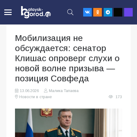
Мобилизация не
обсуждается: сенатор
Клишас опроверг слухи о
новой волне призыва —
позиция Совфеда
13.06.2026
Малика Тапаева
Новости в стране
173