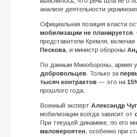
выяснилось, что речь шла не о п
анализе деятельности украински
Официальная позиция власти ос
мобилизации не планируется
.
представители Кремля, включая 
Пескова
, и министр обороны
Ан
По данным Минобороны, армия у
добровольцев
. Только за
перв
тысяч контрактов
— это на
15
прошлого года.
Военный эксперт
Александр Чу
мобилизации всегда зависит от
При текущей динамике, по его м
маловероятен
, особенно при с