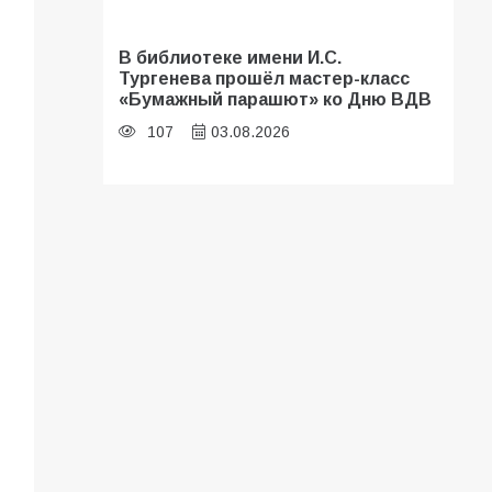
В библиотеке имени И.С.
Тургенева прошёл мастер-класс
«Бумажный парашют» ко Дню ВДВ
107
03.08.2026
«Мобилизация или набор?» Что на
самом деле происходит в армии
России в августе 2026 года
103
03.08.2026
В Батайске продолжаются
дорожные работы
100
04.08.2026