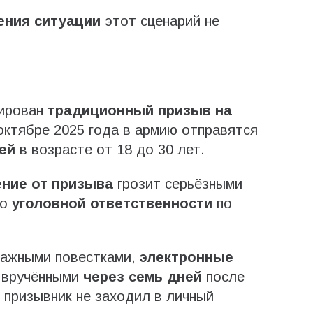
ения ситуации
этот сценарий не
нирован
традиционный призыв на
ктябре 2025 года в армию отправятся
ей
в возрасте от 18 до 30 лет.
ение от призыва
грозит серьёзными
до
уголовной ответственности
по
мажными повестками,
электронные
 вручёнными
через семь дней
после
 призывник не заходил в личный