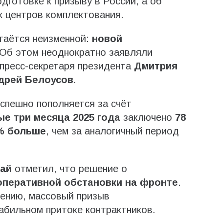
одготовке к призыву в России, а об
х центров комплектования.
таётся неизменной:
новой
 Об этом неоднократно заявляли
пресс-секретаря президента
Дмитрия
дрей Белоусов
.
спешно пополняется за счёт
ые три месяца 2025 года
заключено
78
% больше
, чем за аналогичный период
гай
отметил, что решение о
оперативной обстановки на фронте
.
нению, массовый призыв
табильном притоке контрактников.