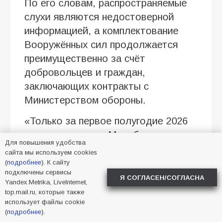
По его словам, распространяемые
слухи являются недостоверной
информацией, а комплектование
Вооружённых сил продолжается
преимущественно за счёт
добровольцев и граждан,
заключающих контракты с
Министерством обороны.
«Только за первое полугодие 2026
года контракты с Минобороны
Для повышения удобства
подписали около 200 тысяч
сайта мы используем cookies
человек, ещё порядка 16 тысяч
(
подробнее
). К сайту
подключены сервисы
россиян пополнили
Я СОГЛАСЕН/СОГЛАСНА
Yandex.Metrika, LiveInternet,
добровольческие формирования»,
top.mail.ru, которые также
использует файлы cookie
— сообщил Дмитрий Медведев.
(
подробнее
).