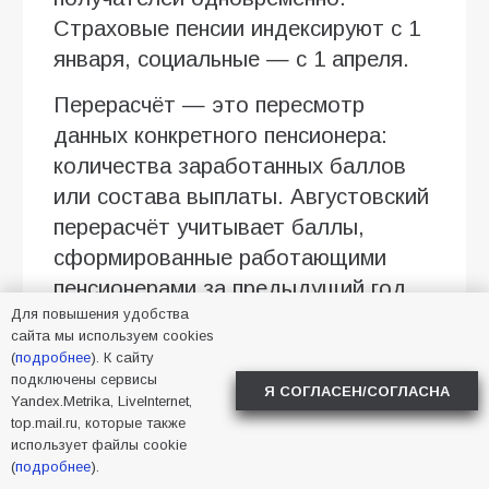
Страховые пенсии индексируют с 1
января, социальные — с 1 апреля.
Перерасчёт — это пересмотр
данных конкретного пенсионера:
количества заработанных баллов
или состава выплаты. Августовский
перерасчёт учитывает баллы,
сформированные работающими
пенсионерами за предыдущий год.
Для повышения удобства
Другие основания — достижение 80
сайта мы используем cookies
лет, первая группа инвалидности,
(
подробнее
). К сайту
появление иждивенца.
подключены сервисы
Я СОГЛАСЕН/СОГЛАСНА
Yandex.Metrika, LiveInternet,
От чего зависит размер прибавки
top.mail.ru, которые также
использует файлы cookie
(
подробнее
).
При расчёте учитываются: