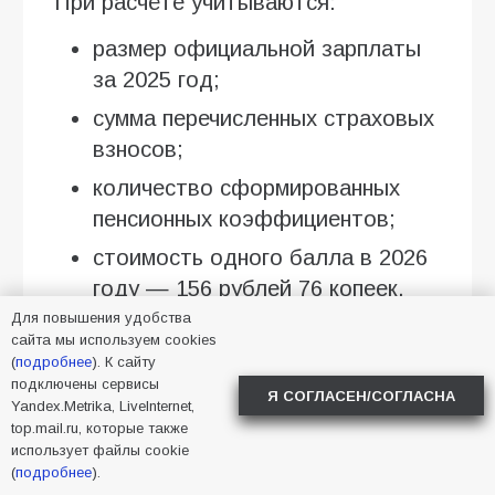
При расчёте учитываются:
размер официальной зарплаты
за 2025 год;
сумма перечисленных страховых
взносов;
количество сформированных
пенсионных коэффициентов;
стоимость одного балла в 2026
году — 156 рублей 76 копеек.
Для повышения удобства
Важно: учитывается только
сайта мы используем cookies
(
подробнее
). К сайту
официальная занятость. Доходы, с
подключены сервисы
Я СОГЛАСЕН/СОГЛАСНА
которых не перечислялись
Yandex.Metrika, LiveInternet,
top.mail.ru, которые также
страховые взносы, не увеличивают
использует файлы cookie
страховую пенсию.
(
подробнее
).