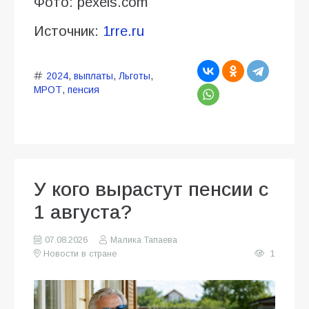
Фото: pexels.com
Источник:
1rre.ru
2024
,
выплаты
,
Льготы
,
МРОТ
,
пенсия
У кого вырастут пенсии с
1 августа?
07.08.2026
Малика Тапаева
Новости в стране
1