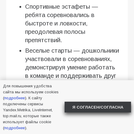
Спортивные эстафеты —
ребята соревновались в
быстроте и ловкости,
преодолевая полосы
препятствий.
Веселые старты — дошкольники
участвовали в соревнованиях,
демонстрируя умение работать
в команде и поддерживать друг
друга.
Для повышения удобства
сайта мы используем cookies
Спортивные игры на свежем
(
подробнее
). К сайту
воздухе — подвижные игры и
подключены сервисы
Я СОГЛАСЕН/СОГЛАСНА
Yandex.Metrika, LiveInternet,
соревнования на открытых
top.mail.ru, которые также
площадках стали одними из
использует файлы cookie
самых любимых у детей.
(
подробнее
).