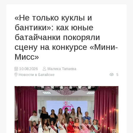
«Не только куклы и
бантики»: как юные
батайчанки покоряли
сцену на конкурсе «Мини-
Мисс»
10.08.2026
Малика Тапаева
Новости в Батайске
5