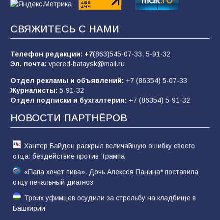
83
02.08.2026
СВЯЖИТЕСЬ С НАМИ
Батайчане вышли в финал Всероссийского
конкурса «Большая перемена»
Телефон редакции:
+7
(863)545-07-33,
5-91-32
Эл. почта:
vpered-bataysk@mail.ru
62
04.08.2026
Отдел рекламы и объявлений:
+7 (86354) 5-07-33
Журналисты:
5-91-32
Отдел подписки и бухгалтерия:
+7 (86354) 5-91-32
Командовал боем до последнего: герой
Евгений Остапенко
НОВОСТИ ПАРТНЁРОВ
61
05.08.2026
Хантер Байден раскрыл величайшую ошибку своего
отца: бездействие против Трампа
«Папа хочет пива». Дочь Алексея Панина* поставила
отцу печальный диагноз
Троих уфимцев осудили за стрельбу на кладбище в
Башкирии