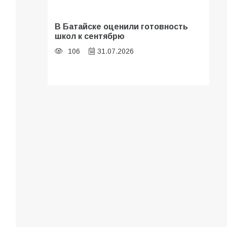
В Батайске оценили готовность
школ к сентябрю
106
31.07.2026
Батайские школьники стали
частью образовательного
кластера
105
05.08.2026
«Мобилизация или набор?» Что на
самом деле происходит в армии
России в августе 2026 года
99
03.08.2026