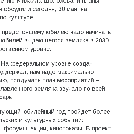
летию Михаила Шолохова, и планы
 обсудили сегодня, 30 мая, на
по культуре.
к предстоящему юбилею надо начинать
 юбилей выдающегося земляка в 2030
рственном уровне.
 На федеральном уровне создан
оддержал, нам надо максимально
ию, продумать план мероприятий –
славленного земляка звучало по всей
сарь.
едующий юбилейный год пройдет более
ьских и культурных событий:
, форумы, акции, кинопоказы. В проект