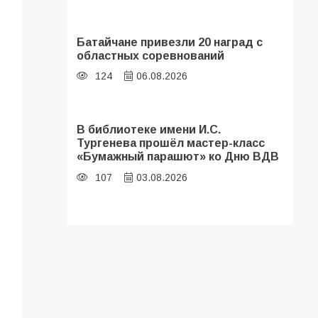
Батайчане привезли 20 наград с
областных соревнований
124
06.08.2026
В библиотеке имени И.С.
Тургенева прошёл мастер-класс
«Бумажный парашют» ко Дню ВДВ
107
03.08.2026
В Батайске оценили готовность
школ к сентябрю
106
31.07.2026