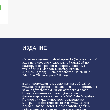
ИЗДАНИЕ
Сетевое издание «bataysk-gorod» (батайск-город)
зарегистрировано Федеральной службой по
надзору в сфере связи, информационных
технологий и массовых коммуникаций
(Роскомнадзор) — свидетельство Эл № ФС77-
74707 от 29 декабря 2018 года.
Вся информация, размещенная на веб-сайте
www.bataysk-gorod.ru охраняется в соответствии с
законодательством РФ об авторском праве.
Представителем авторов публикаций и
фотоматериалов является «ООО БИА Вперёд».
Полное или частичное воспроизведение
материалов без гиперссылки на www.bataysk-
gorod.ru запрещается. Пользователи должны
соблюдать морально-этические нормы при