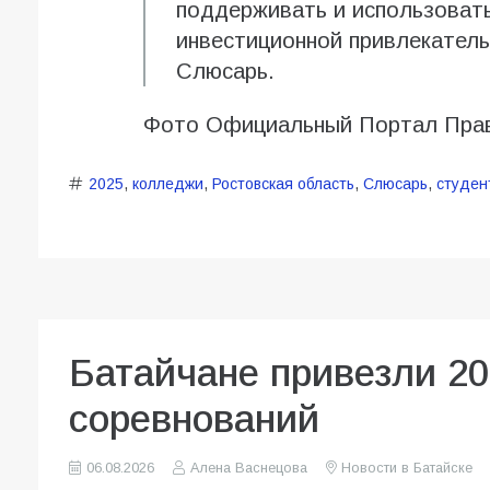
поддерживать и использоват
инвестиционной привлекатель
Слюсарь.
Фото Официальный Портал Прав
2025
,
колледжи
,
Ростовская область
,
Слюсарь
,
студен
Батайчане привезли 20
соревнований
06.08.2026
Алена Васнецова
Новости в Батайске