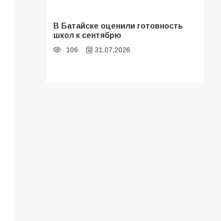
В Батайске оценили готовность
школ к сентябрю
106
31.07.2026
Батайские школьники стали
частью образовательного
кластера
105
05.08.2026
«Мобилизация или набор?» Что на
самом деле происходит в армии
России в августе 2026 года
99
03.08.2026