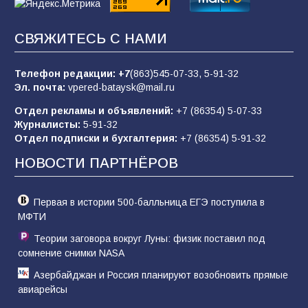
«Пургу нести — не поля переходить»: почему
заявления о мобилизации — это
СВЯЖИТЕСЬ С НАМИ
пропагандистский вброс
85
01.08.2026
Телефон редакции:
+7
(863)545-07-33,
5-91-32
Эл. почта:
vpered-bataysk@mail.ru
Отдел рекламы и объявлений:
+7 (86354) 5-07-33
«Слухами Москву не возьмёшь»: почему
Журналисты:
5-91-32
заявления Киева о мобилизации — это
Отдел подписки и бухгалтерия:
+7 (86354) 5-91-32
отчаяние, а не разведка
НОВОСТИ ПАРТНЁРОВ
81
02.08.2026
Первая в истории 500-балльница ЕГЭ поступила в
МФТИ
Теории заговора вокруг Луны: физик поставил под
сомнение снимки NASA
Азербайджан и Россия планируют возобновить прямые
авиарейсы