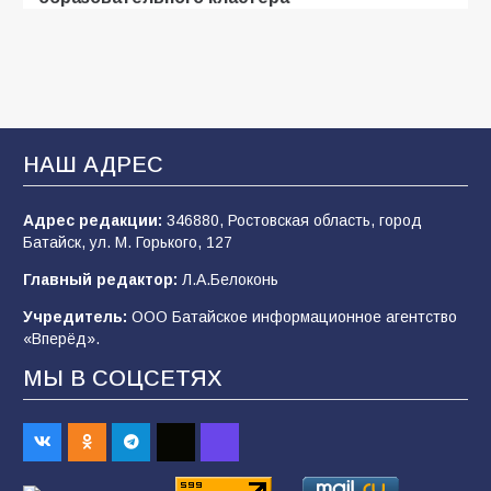
106
05.08.2026
В Батайске оценили готовность школ к
сентябрю
НАШ АДРЕС
106
31.07.2026
Адрес редакции:
346880, Ростовская область, город
Батайск, ул. М. Горького, 127
«Мобилизация или набор?» Что на самом
деле происходит в армии России в августе
Главный редактор:
Л.А.Белоконь
2026 года
Учредитель:
ООО Батайское информационное агентство
101
03.08.2026
«Вперёд».
МЫ В СОЦСЕТЯХ
В Батайске продолжаются дорожные работы
98
04.08.2026