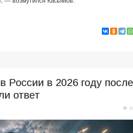
, — возмутился Касьянов.
в России в 2026 году посл
ли ответ
1