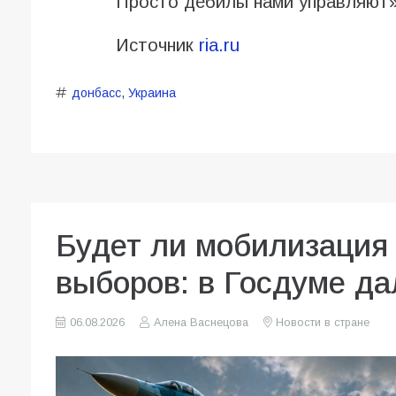
Просто дебилы нами управляют»
Источник
ria.ru
донбасс
,
Украина
Будет ли мобилизация 
выборов: в Госдуме да
06.08.2026
Алена Васнецова
Новости в стране