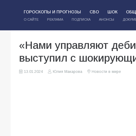
ГОРОСКОПЫ И ПРОГНОЗЫ
СВО
ШОК
ОБЩ
О САЙТЕ
РЕКЛАМА
ПОДПИСКА
АНОНСЫ
ДОКУМ
«Нами управляют деб
выступил с шокирующи
13.01.2024
Юлия Макарова
Новости в мире