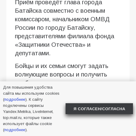
Приём проведёт глава города
Батайска совместно с военным
комиссаром, начальником ОМВД
России по городу Батайску,
представителями филиала фонда
«Защитники Отечества» и
депутатами.
Бойцы и их семьи смогут задать
волнующие вопросы и получить
необходимую помощь.
Для повышения удобства
сайта мы используем cookies
Предварительная запись
(
подробнее
). К сайту
обязательна.
подключены сервисы
Я СОГЛАСЕН/СОГЛАСНА
Yandex.Metrika, LiveInternet,
Запись ведётся до 13 августа, в
top.mail.ru, которые также
использует файлы cookie
будние дни, по номеру телефона +7
(
подробнее
).
(86354) 5-60-75 или лично в