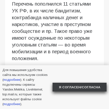
Перечень пополнился 11 статьями
УК РФ, в их числе бандитизм,
контрабанда наличных денег и
наркотиков, участие в преступном
сообществе и пр. Такое право уже
имеют осужденные по некоторым
уголовным статьям — во время
мобилизации и в период военного
положения.
«Ни о какой новой волне
Для повышения удобства
мобилизации речи не идет, я об
сайта мы используем cookies
(
подробнее
). К сайту
этом ни разу не слышал. Тем
подключены сервисы
Я СОГЛАСЕН/СОГЛАСНА
более, что ряды контрактников
Yandex.Metrika, LiveInternet,
top.mail.ru, которые также
пополняются. И контрактники, и
использует файлы cookie
в добровольческих
(
подробнее
).