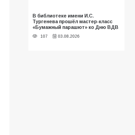
В библиотеке имени И.С.
Тургенева прошёл мастер-класс
«Бумажный парашют» ко Дню ВДВ
107
03.08.2026
«Мобилизация или набор?» Что на
самом деле происходит в армии
России в августе 2026 года
103
03.08.2026
В Батайске продолжаются
дорожные работы
101
04.08.2026