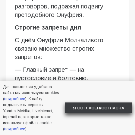
разговоров, подражая подвигу
преподобного Онуфрия.
Строгие запреты дня
С днём Онуфрия Молчаливого
связано множество строгих
запретов:
— Главный запрет — на
пустословие и болтовню.
Считалось, что лишние слова могут
Для повышения удобства
сайта мы используем cookies
навлечь беду или испортить плоды
(
подробнее
). К сайту
труда. Особенно старались молчать
подключены сервисы
Я СОГЛАСЕН/СОГЛАСНА
Yandex.Metrika, LiveInternet,
незамужние девушки: те, кто
top.mail.ru, которые также
выдерживал молчание до вечера, в
использует файлы cookie
скором времени могли рассчитывать
(
подробнее
).